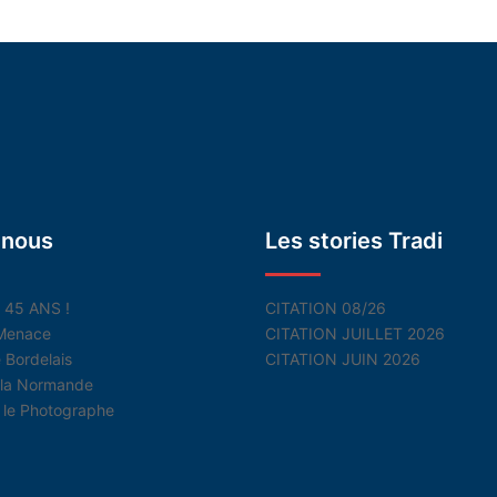
 nous
Les stories Tradi
n 45 ANS !
CITATION 08/26
Menace
CITATION JUILLET 2026
 Bordelais
CITATION JUIN 2026
la Normande
le Photographe