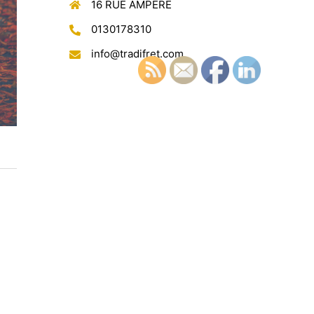
16 RUE AMPERE
0130178310
info@tradifret.com