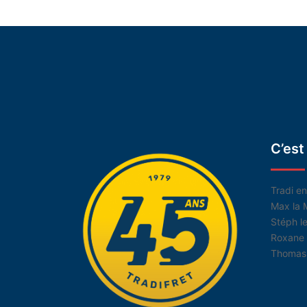
C’est
Tradi e
Max la 
Stéph le
Roxane 
Thomas 