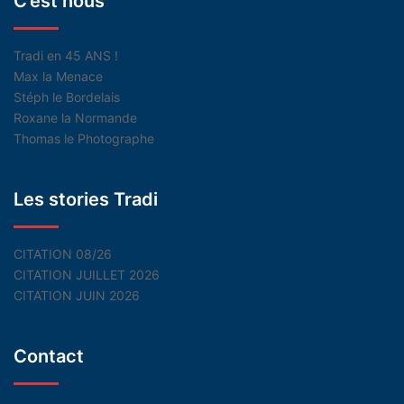
C’est nous
Tradi en 45 ANS !
Max la Menace
Stéph le Bordelais
Roxane la Normande
Thomas le Photographe
Les stories Tradi
CITATION 08/26
CITATION JUILLET 2026
CITATION JUIN 2026
Contact